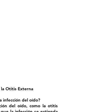
la Otitis Externa
 infección del oído?
ción del oído, como la otitis
 que la infección se extienda