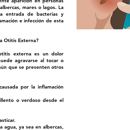
ente aparición en personas
lbercas, mares o lagos. La
 la entrada de bacterias y
amación e infección de esta
a Otitis Externa?
otitis externa es un dolor
puede agravarse al tocar o
omún que se presenten otros
causada por la inflamación
illento o verdoso desde el
sticar.
 agua, ya sea en albercas,